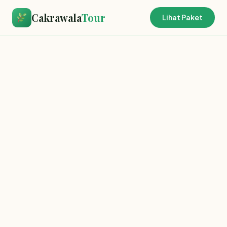
Cakrawala
Tour
Lihat Paket