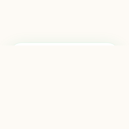
DESTINASI
TANGGAL KEBERANGKATAN
JUMLAH PESERTA
TIPE WISATA