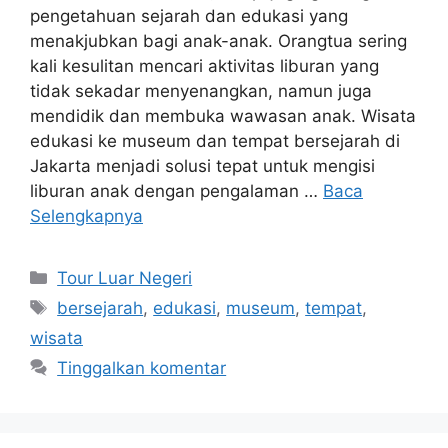
pengetahuan sejarah dan edukasi yang
menakjubkan bagi anak-anak. Orangtua sering
kali kesulitan mencari aktivitas liburan yang
tidak sekadar menyenangkan, namun juga
mendidik dan membuka wawasan anak. Wisata
edukasi ke museum dan tempat bersejarah di
Jakarta menjadi solusi tepat untuk mengisi
liburan anak dengan pengalaman …
Baca
Selengkapnya
Kategori
Tour Luar Negeri
Tag
bersejarah
,
edukasi
,
museum
,
tempat
,
wisata
Tinggalkan komentar