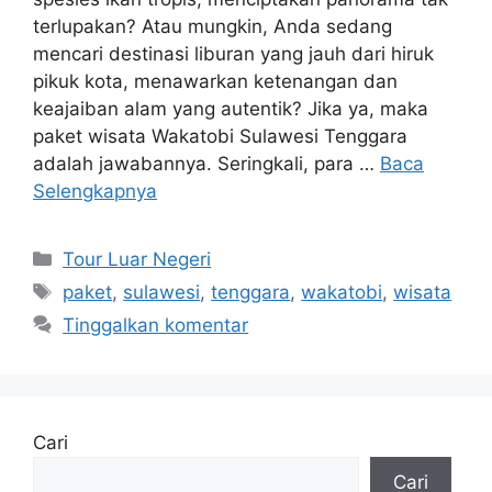
terlupakan? Atau mungkin, Anda sedang
mencari destinasi liburan yang jauh dari hiruk
pikuk kota, menawarkan ketenangan dan
keajaiban alam yang autentik? Jika ya, maka
paket wisata Wakatobi Sulawesi Tenggara
adalah jawabannya. Seringkali, para …
Baca
Selengkapnya
Kategori
Tour Luar Negeri
Tag
paket
,
sulawesi
,
tenggara
,
wakatobi
,
wisata
Tinggalkan komentar
Cari
Cari