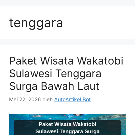
Langsung
ke
tenggara
isi
Paket Wisata Wakatobi
Sulawesi Tenggara
Surga Bawah Laut
Mei 22, 2026
oleh
AutoArtikel Bot