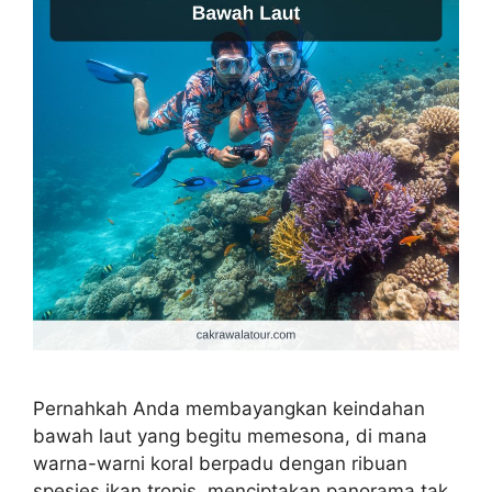
Pernahkah Anda membayangkan keindahan
bawah laut yang begitu memesona, di mana
warna-warni koral berpadu dengan ribuan
spesies ikan tropis, menciptakan panorama tak