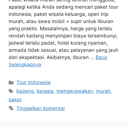
apalagi ketika Anda sedang mencari paket tour
indonesia, paket wisata keluarga, open trip
murah, atau sewa mobil + supir untuk liburan
yang praktis. Masalahnya, harga yang terlalu
rendah kadang menyimpan biaya tersembunyi,
jadwal terlalu padat, hotel kurang nyaman,
armada tidak sesuai, atau pelayanan yang jauh
dari ekspektasi. Akibatnya, liburan …
Baca
Selengkapnya
Kategori
Tour Indonesia
Tag
kadang
,
kenapa
,
mengecewakan
,
murah
,
paket
Tinggalkan komentar