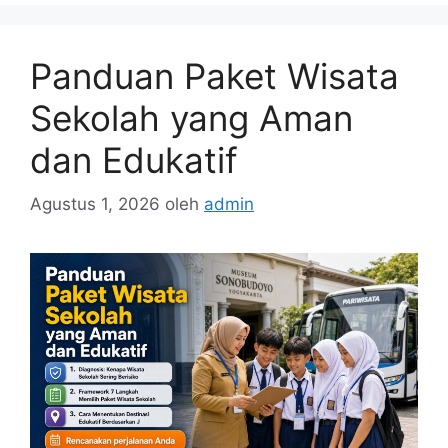
Panduan Paket Wisata
Sekolah yang Aman
dan Edukatif
Agustus 1, 2026
oleh
admin