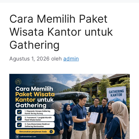
Cara Memilih Paket
Wisata Kantor untuk
Gathering
Agustus 1, 2026
oleh
admin