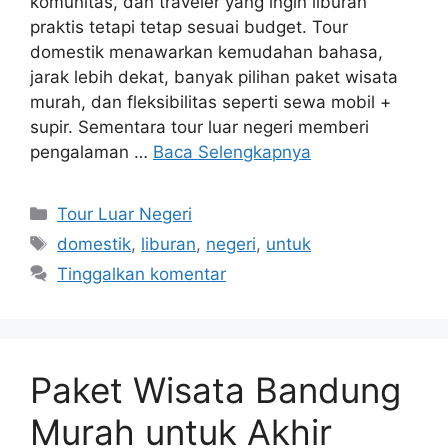
komunitas, dan traveler yang ingin liburan
praktis tetapi tetap sesuai budget. Tour
domestik menawarkan kemudahan bahasa,
jarak lebih dekat, banyak pilihan paket wisata
murah, dan fleksibilitas seperti sewa mobil +
supir. Sementara tour luar negeri memberi
pengalaman …
Baca Selengkapnya
Kategori
Tour Luar Negeri
Tag
domestik
,
liburan
,
negeri
,
untuk
Tinggalkan komentar
Paket Wisata Bandung
Murah untuk Akhir