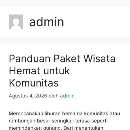
Langsung
ke
admin
isi
Panduan Paket Wisata
Hemat untuk
Komunitas
Agustus 4, 2026
oleh
admin
Merencanakan liburan bersama komunitas atau
rombongan besar seringkali terasa seperti
memindahkan gunung. Dari menentukan