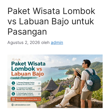
Paket Wisata Lombok
vs Labuan Bajo untuk
Pasangan
Agustus 2, 2026
oleh
admin