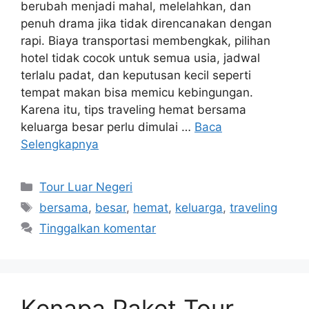
berubah menjadi mahal, melelahkan, dan
penuh drama jika tidak direncanakan dengan
rapi. Biaya transportasi membengkak, pilihan
hotel tidak cocok untuk semua usia, jadwal
terlalu padat, dan keputusan kecil seperti
tempat makan bisa memicu kebingungan.
Karena itu, tips traveling hemat bersama
keluarga besar perlu dimulai …
Baca
Selengkapnya
Kategori
Tour Luar Negeri
Tag
bersama
,
besar
,
hemat
,
keluarga
,
traveling
Tinggalkan komentar
Kenapa Paket Tour