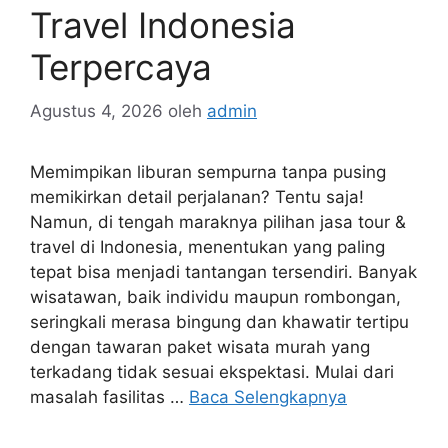
Travel Indonesia
Terpercaya
Agustus 4, 2026
oleh
admin
Memimpikan liburan sempurna tanpa pusing
memikirkan detail perjalanan? Tentu saja!
Namun, di tengah maraknya pilihan jasa tour &
travel di Indonesia, menentukan yang paling
tepat bisa menjadi tantangan tersendiri. Banyak
wisatawan, baik individu maupun rombongan,
seringkali merasa bingung dan khawatir tertipu
dengan tawaran paket wisata murah yang
terkadang tidak sesuai ekspektasi. Mulai dari
masalah fasilitas …
Baca Selengkapnya