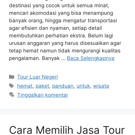
destinasi yang cocok untuk semua minat,
mencari akomodasi yang bisa menampung
banyak orang, hingga mengatur transportasi
agar efisien dan nyaman, setiap detail
membutuhkan perhatian ekstra. Belum lagi
urusan anggaran yang harus disesuaikan agar
tetap hemat namun tidak mengurangi kualitas
pengalaman. Banyak …
Baca Selengkapnya
Kategori
Tour Luar Negeri
Tag
hemat
,
paket
,
panduan
,
untuk
,
wisata
Tinggalkan komentar
Cara Memilih Jasa Tour