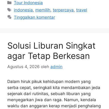
Kategori
Tour Indonesia
Tag
indonesia
,
memilih
,
terpercaya
,
travel
Tinggalkan komentar
Solusi Liburan Singkat
agar Tetap Berkesan
Agustus 4, 2026
oleh
admin
Dalam hiruk pikuk kehidupan modern yang
serba cepat, seringkali kita mendambakan jeda
sejenak dari rutinitas, sebuah liburan yang
menyegarkan jiwa dan raga. Namun, kendala
waktu dan anggaran kerap menjadi penghalang