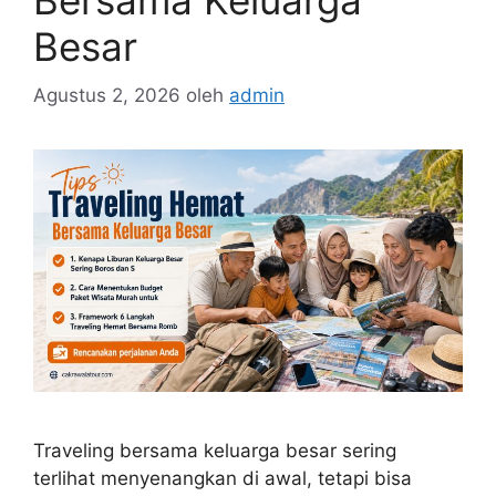
Besar
Agustus 2, 2026
oleh
admin
Traveling bersama keluarga besar sering
terlihat menyenangkan di awal, tetapi bisa