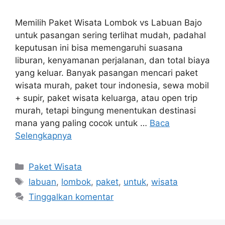
Memilih Paket Wisata Lombok vs Labuan Bajo
untuk pasangan sering terlihat mudah, padahal
keputusan ini bisa memengaruhi suasana
liburan, kenyamanan perjalanan, dan total biaya
yang keluar. Banyak pasangan mencari paket
wisata murah, paket tour indonesia, sewa mobil
+ supir, paket wisata keluarga, atau open trip
murah, tetapi bingung menentukan destinasi
mana yang paling cocok untuk …
Baca
Selengkapnya
Kategori
Paket Wisata
Tag
labuan
,
lombok
,
paket
,
untuk
,
wisata
Tinggalkan komentar