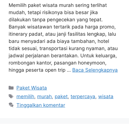
Memilih paket wisata murah sering terlihat
mudah, tetapi risikonya bisa besar jika
dilakukan tanpa pengecekan yang tepat.
Banyak wisatawan tertarik pada harga promo,
itinerary padat, atau janji fasilitas lengkap, lalu
baru menyadari ada biaya tambahan, hotel
tidak sesuai, transportasi kurang nyaman, atau
jadwal perjalanan berantakan. Untuk keluarga,
rombongan kantor, pasangan honeymoon,
hingga peserta open trip …
Baca Selengkapnya
Kategori
Paket Wisata
Tag
memilih
,
murah
,
paket
,
terpercaya
,
wisata
Tinggalkan komentar