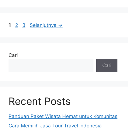
Halaman
Halaman
Halaman
1
2
3
Selanjutnya
→
Cari
Cari
Recent Posts
Panduan Paket Wisata Hemat untuk Komunitas
Cara Memilih Jasa Tour Travel Indonesia