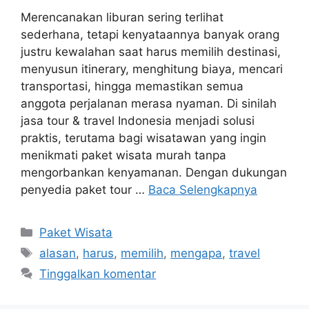
Merencanakan liburan sering terlihat
sederhana, tetapi kenyataannya banyak orang
justru kewalahan saat harus memilih destinasi,
menyusun itinerary, menghitung biaya, mencari
transportasi, hingga memastikan semua
anggota perjalanan merasa nyaman. Di sinilah
jasa tour & travel Indonesia menjadi solusi
praktis, terutama bagi wisatawan yang ingin
menikmati paket wisata murah tanpa
mengorbankan kenyamanan. Dengan dukungan
penyedia paket tour …
Baca Selengkapnya
Kategori
Paket Wisata
Tag
alasan
,
harus
,
memilih
,
mengapa
,
travel
Tinggalkan komentar