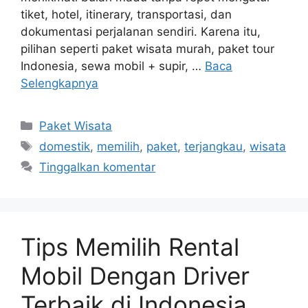
tiket, hotel, itinerary, transportasi, dan
dokumentasi perjalanan sendiri. Karena itu,
pilihan seperti paket wisata murah, paket tour
Indonesia, sewa mobil + supir, …
Baca
Selengkapnya
Kategori
Paket Wisata
Tag
domestik
,
memilih
,
paket
,
terjangkau
,
wisata
Tinggalkan komentar
Tips Memilih Rental
Mobil Dengan Driver
Terbaik di Indonesia