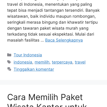
travel di Indonesia, menentukan yang paling
tepat bisa menjadi tantangan tersendiri. Banyak
wisatawan, baik individu maupun rombongan,
seringkali merasa bingung dan khawatir tertipu
dengan tawaran paket wisata murah yang
terkadang tidak sesuai ekspektasi. Mulai dari
masalah fasilitas …
Baca Selengkapnya
Kategori
Tour Indonesia
Tag
indonesia
,
memilih
,
terpercaya
,
travel
Tinggalkan komentar
Cara Memilih Paket
Wisata Kantor untuk