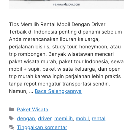
Tips Memilih Rental Mobil Dengan Driver
Terbaik di Indonesia penting dipahami sebelum
Anda merencanakan liburan keluarga,
perjalanan bisnis, study tour, honeymoon, atau
trip rombongan. Banyak wisatawan mencari
paket wisata murah, paket tour Indonesia, sewa
mobil + supir, paket wisata keluarga, dan open
trip murah karena ingin perjalanan lebih praktis
tanpa repot mengatur transportasi sendiri.
Namun, …
Baca Selengkapnya
Kategori
Paket Wisata
Tag
dengan
,
driver
,
memilih
,
mobil
,
rental
Tinggalkan komentar