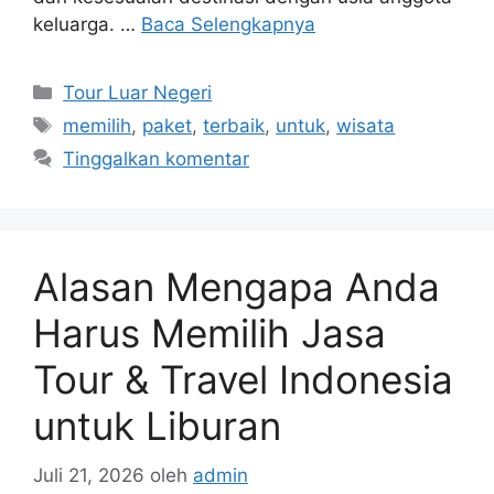
keluarga. …
Baca Selengkapnya
Kategori
Tour Luar Negeri
Tag
memilih
,
paket
,
terbaik
,
untuk
,
wisata
Tinggalkan komentar
Alasan Mengapa Anda
Harus Memilih Jasa
Tour & Travel Indonesia
untuk Liburan
Juli 21, 2026
oleh
admin