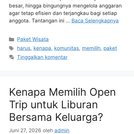
besar, hingga bingungnya mengelola anggaran
agar tetap efisien dan terjangkau bagi setiap
anggota. Tantangan ini …
Baca Selengkapnya
Kategori
Paket Wisata
Tag
harus
,
kenapa
,
komunitas
,
memilih
,
paket
Tinggalkan komentar
Kenapa Memilih Open
Trip untuk Liburan
Bersama Keluarga?
Juni 27, 2026
oleh
admin