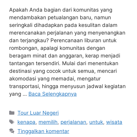
Apakah Anda bagian dari komunitas yang
mendambakan petualangan baru, namun
seringkali dihadapkan pada kesulitan dalam
merencanakan perjalanan yang menyenangkan
dan terjangkau? Perencanaan liburan untuk
rombongan, apalagi komunitas dengan
beragam minat dan anggaran, kerap menjadi
tantangan tersendiri. Mulai dari menentukan
destinasi yang cocok untuk semua, mencari
akomodasi yang memadai, mengatur
transportasi, hingga menyusun jadwal kegiatan
yang …
Baca Selengkapnya
Kategori
Tour Luar Negeri
Tag
kenapa
,
memilih
,
perjalanan
,
untuk
,
wisata
Tinggalkan komentar