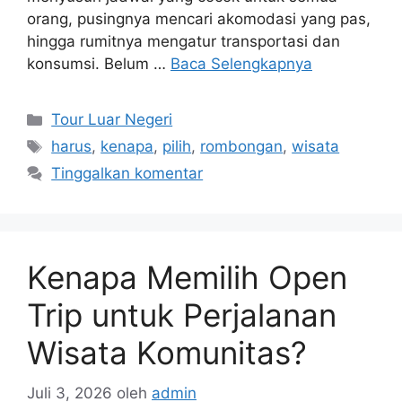
orang, pusingnya mencari akomodasi yang pas,
hingga rumitnya mengatur transportasi dan
konsumsi. Belum …
Baca Selengkapnya
Kategori
Tour Luar Negeri
Tag
harus
,
kenapa
,
pilih
,
rombongan
,
wisata
Tinggalkan komentar
Kenapa Memilih Open
Trip untuk Perjalanan
Wisata Komunitas?
Juli 3, 2026
oleh
admin