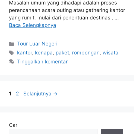
Masalah umum yang dihadapi adalah proses
perencanaan acara outing atau gathering kantor
yang rumit, mulai dari penentuan destinasi, …
Baca Selengkapnya
Kategori
Tour Luar Negeri
Tag
kantor
,
kenapa
,
paket
,
rombongan
,
wisata
Tinggalkan komentar
Halaman
Halaman
1
2
Selanjutnya
→
Cari