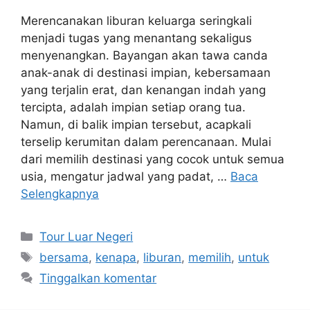
Merencanakan liburan keluarga seringkali
menjadi tugas yang menantang sekaligus
menyenangkan. Bayangan akan tawa canda
anak-anak di destinasi impian, kebersamaan
yang terjalin erat, dan kenangan indah yang
tercipta, adalah impian setiap orang tua.
Namun, di balik impian tersebut, acapkali
terselip kerumitan dalam perencanaan. Mulai
dari memilih destinasi yang cocok untuk semua
usia, mengatur jadwal yang padat, …
Baca
Selengkapnya
Kategori
Tour Luar Negeri
Tag
bersama
,
kenapa
,
liburan
,
memilih
,
untuk
Tinggalkan komentar