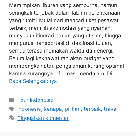
Memimpikan liburan yang sempurna, namun
seringkali terjebak dalam labirin perencanaan
yang rumit? Mulai dari mencari tiket pesawat
terbaik, memilih akomodasi yang nyaman,
menyusun itinerari harian yang efisien, hingga
mengurus transportasi di destinasi tujuan,
semua terasa memakan waktu dan energi.
Belum lagi kekhawatiran akan budget yang
membengkak atau pengalaman kurang optimal
karena kurangnya informasi mendalam. Di …
Baca Selengkapnya
Kategori
Tour Indonesia
Tag
indonesia
,
kenapa
,
pilihan
,
terbaik
,
travel
Tinggalkan komentar