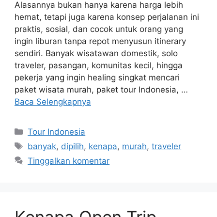
Alasannya bukan hanya karena harga lebih
hemat, tetapi juga karena konsep perjalanan ini
praktis, sosial, dan cocok untuk orang yang
ingin liburan tanpa repot menyusun itinerary
sendiri. Banyak wisatawan domestik, solo
traveler, pasangan, komunitas kecil, hingga
pekerja yang ingin healing singkat mencari
paket wisata murah, paket tour Indonesia, …
Baca Selengkapnya
Kategori
Tour Indonesia
Tag
banyak
,
dipilih
,
kenapa
,
murah
,
traveler
Tinggalkan komentar
Kenapa Open Trip