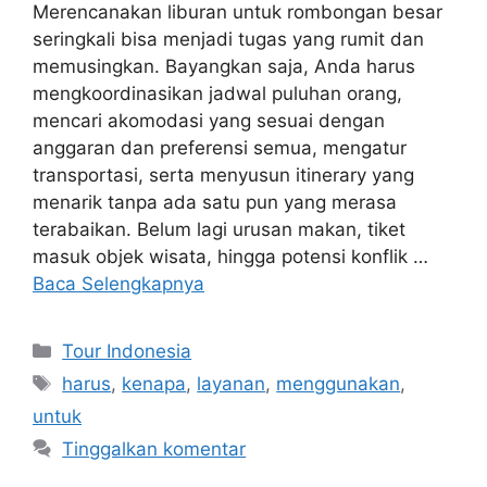
Merencanakan liburan untuk rombongan besar
seringkali bisa menjadi tugas yang rumit dan
memusingkan. Bayangkan saja, Anda harus
mengkoordinasikan jadwal puluhan orang,
mencari akomodasi yang sesuai dengan
anggaran dan preferensi semua, mengatur
transportasi, serta menyusun itinerary yang
menarik tanpa ada satu pun yang merasa
terabaikan. Belum lagi urusan makan, tiket
masuk objek wisata, hingga potensi konflik …
Baca Selengkapnya
Kategori
Tour Indonesia
Tag
harus
,
kenapa
,
layanan
,
menggunakan
,
untuk
Tinggalkan komentar