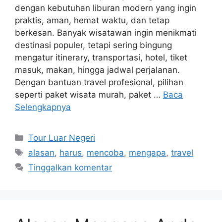
dengan kebutuhan liburan modern yang ingin
praktis, aman, hemat waktu, dan tetap
berkesan. Banyak wisatawan ingin menikmati
destinasi populer, tetapi sering bingung
mengatur itinerary, transportasi, hotel, tiket
masuk, makan, hingga jadwal perjalanan.
Dengan bantuan travel profesional, pilihan
seperti paket wisata murah, paket …
Baca
Selengkapnya
Kategori
Tour Luar Negeri
Tag
alasan
,
harus
,
mencoba
,
mengapa
,
travel
Tinggalkan komentar