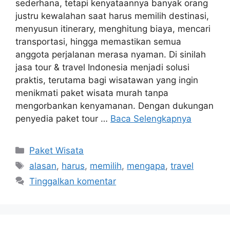
sederhana, tetapi kenyataannya banyak orang
justru kewalahan saat harus memilih destinasi,
menyusun itinerary, menghitung biaya, mencari
transportasi, hingga memastikan semua
anggota perjalanan merasa nyaman. Di sinilah
jasa tour & travel Indonesia menjadi solusi
praktis, terutama bagi wisatawan yang ingin
menikmati paket wisata murah tanpa
mengorbankan kenyamanan. Dengan dukungan
penyedia paket tour …
Baca Selengkapnya
Kategori
Paket Wisata
Tag
alasan
,
harus
,
memilih
,
mengapa
,
travel
Tinggalkan komentar