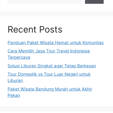
Recent Posts
Panduan Paket Wisata Hemat untuk Komunitas
Cara Memilih Jasa Tour Travel Indonesia
Terpercaya
Solusi Liburan Singkat agar Tetap Berkesan
Tour Domestik vs Tour Luar Negeri untuk
Liburan
Paket Wisata Bandung Murah untuk Akhir
Pekan