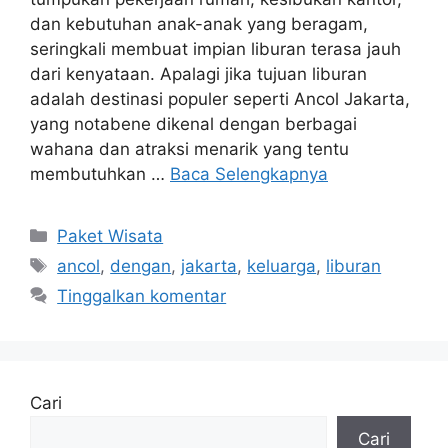
dan kebutuhan anak-anak yang beragam,
seringkali membuat impian liburan terasa jauh
dari kenyataan. Apalagi jika tujuan liburan
adalah destinasi populer seperti Ancol Jakarta,
yang notabene dikenal dengan berbagai
wahana dan atraksi menarik yang tentu
membutuhkan …
Baca Selengkapnya
Kategori
Paket Wisata
Tag
ancol
,
dengan
,
jakarta
,
keluarga
,
liburan
Tinggalkan komentar
Cari
Cari