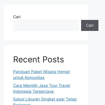
Cari
Cari
Recent Posts
Panduan Paket Wisata Hemat
untuk Komunitas
Cara Memilih Jasa Tour Travel
Indonesia Terpercaya
Solusi Liburan Singkat agar Tetap