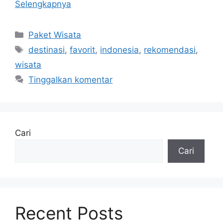
Selengkapnya
Kategori
Paket Wisata
Tag
destinasi
,
favorit
,
indonesia
,
rekomendasi
,
wisata
Tinggalkan komentar
Cari
Cari
Recent Posts