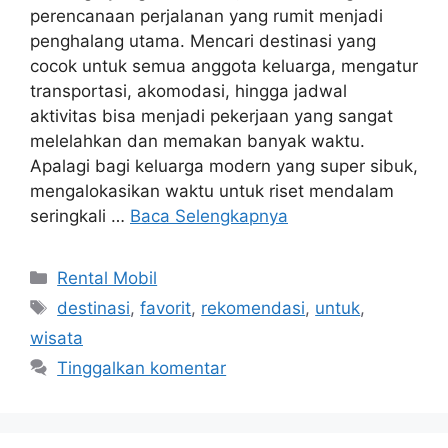
perencanaan perjalanan yang rumit menjadi
penghalang utama. Mencari destinasi yang
cocok untuk semua anggota keluarga, mengatur
transportasi, akomodasi, hingga jadwal
aktivitas bisa menjadi pekerjaan yang sangat
melelahkan dan memakan banyak waktu.
Apalagi bagi keluarga modern yang super sibuk,
mengalokasikan waktu untuk riset mendalam
seringkali …
Baca Selengkapnya
Kategori
Rental Mobil
Tag
destinasi
,
favorit
,
rekomendasi
,
untuk
,
wisata
Tinggalkan komentar