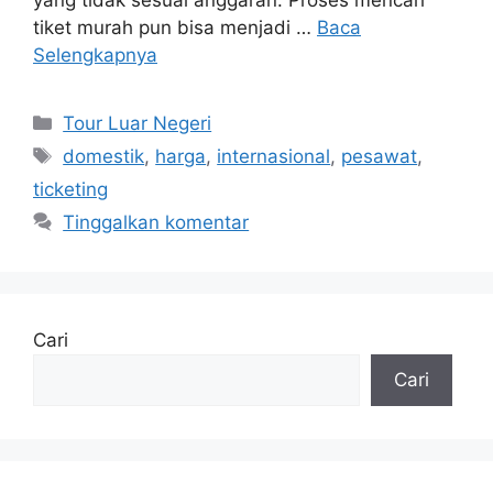
yang tidak sesuai anggaran. Proses mencari
tiket murah pun bisa menjadi …
Baca
Selengkapnya
Kategori
Tour Luar Negeri
Tag
domestik
,
harga
,
internasional
,
pesawat
,
ticketing
Tinggalkan komentar
Cari
Cari