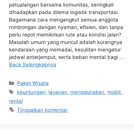
petualangan bersama komunitas, seringkali
dihadapkan pada dilema logistik transportasi.
Bagaimana cara mengangkut semua anggota
rombongan dengan nyaman, efisien, dan tanpa
perlu repot memikirkan rute atau kondisi jalan?
Masalah umum yang muncul adalah kurangnya
kendaraan yang memadai, kesulitan mengatur
jadwal antarjemput, serta beban mental bagi …
Baca Selengkapnya
Kategori
Paket Wisata
Tag
keuntungan
,
layanan
,
menggunakan
,
mobil
,
rental
Tinggalkan komentar