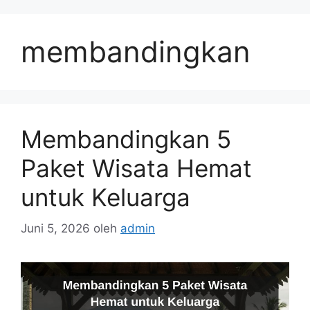
Langsung
ke
membandingkan
isi
Membandingkan 5
Paket Wisata Hemat
untuk Keluarga
Juni 5, 2026
oleh
admin