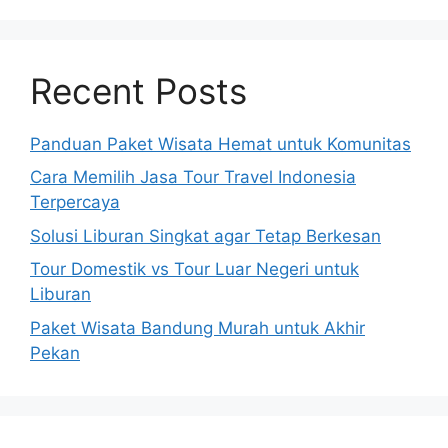
Recent Posts
Panduan Paket Wisata Hemat untuk Komunitas
Cara Memilih Jasa Tour Travel Indonesia
Terpercaya
Solusi Liburan Singkat agar Tetap Berkesan
Tour Domestik vs Tour Luar Negeri untuk
Liburan
Paket Wisata Bandung Murah untuk Akhir
Pekan