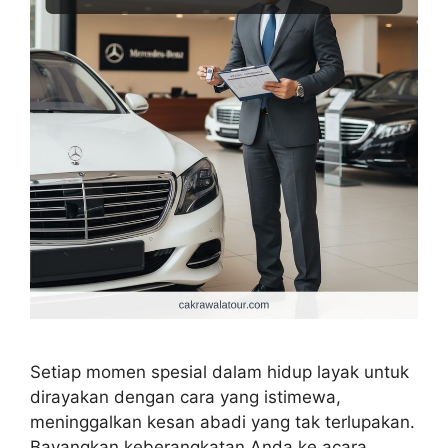
Setiap momen spesial dalam hidup layak untuk
dirayakan dengan cara yang istimewa,
meninggalkan kesan abadi yang tak terlupakan.
Bayangkan keberangkatan Anda ke acara