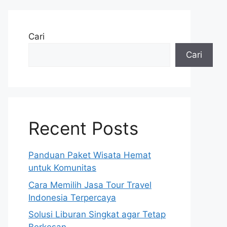
Cari
Cari
Recent Posts
Panduan Paket Wisata Hemat
untuk Komunitas
Cara Memilih Jasa Tour Travel
Indonesia Terpercaya
Solusi Liburan Singkat agar Tetap