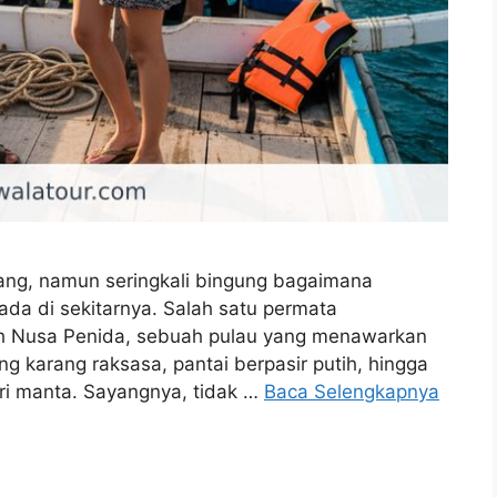
rang, namun seringkali bingung bagaimana
ada di sekitarnya. Salah satu permata
h Nusa Penida, sebuah pulau yang menawarkan
ng karang raksasa, pantai berpasir putih, hingga
pari manta. Sayangnya, tidak …
Baca Selengkapnya