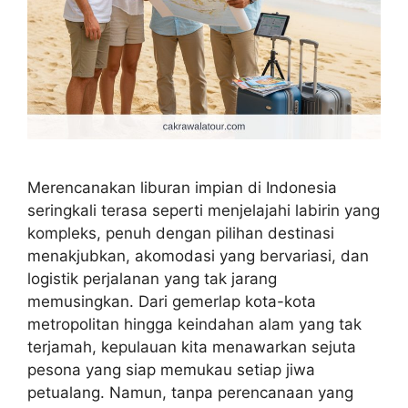
Merencanakan liburan impian di Indonesia
seringkali terasa seperti menjelajahi labirin yang
kompleks, penuh dengan pilihan destinasi
menakjubkan, akomodasi yang bervariasi, dan
logistik perjalanan yang tak jarang
memusingkan. Dari gemerlap kota-kota
metropolitan hingga keindahan alam yang tak
terjamah, kepulauan kita menawarkan sejuta
pesona yang siap memukau setiap jiwa
petualang. Namun, tanpa perencanaan yang