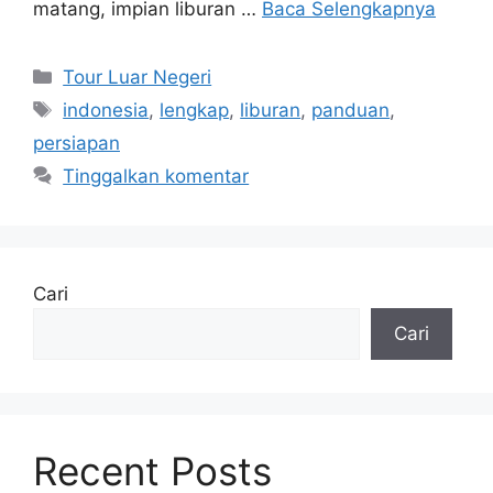
matang, impian liburan …
Baca Selengkapnya
Kategori
Tour Luar Negeri
Tag
indonesia
,
lengkap
,
liburan
,
panduan
,
persiapan
Tinggalkan komentar
Cari
Cari
Recent Posts