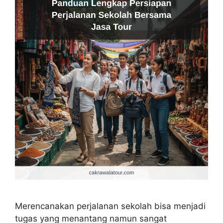
Merencanakan perjalanan sekolah bisa menjadi
tugas yang menantang namun sangat