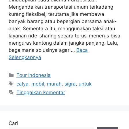
Mengandalkan transportasi umum terkadang
kurang fleksibel, terutama jika membawa
banyak barang atau bepergian bersama anak-
anak. Sementara itu, menggunakan taksi atau
layanan ride-sharing secara terus-menerus bisa
menguras kantong dalam jangka panjang. Lalu,
bagaimana solusinya agar …
Baca
Selengkapnya
Kategori
Tour Indonesia
Tag
calya
,
mobil
,
murah
,
sigra
,
untuk
Tinggalkan komentar
Cari