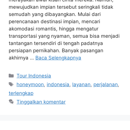
mewujudkan impian tersebut seringkali tidak
semudah yang dibayangkan. Mulai dari
perencanaan destinasi impian, mencari
akomodasi romantis, hingga mengatur
transportasi yang nyaman, semua bisa menjadi
tantangan tersendiri di tengah padatnya
persiapan pernikahan. Banyak pasangan
akhirnya …
Baca Selengkapnya
Kategori
Tour Indonesia
Tag
honeymoon
,
indonesia
,
layanan
,
perjalanan
,
terlengkap
Tinggalkan komentar