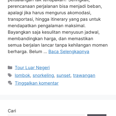
perencanaan perjalanan bisa menjadi beban,
apalagi jika harus mengurus akomodasi,
transportasi, hingga itinerary yang pas untuk
mendapatkan pengalaman maksimal.
Bayangkan saja kesulitan menyusun jadwal,
membandingkan harga, dan memastikan
semua berjalan lancar tanpa kehilangan momen
berharga. Belum …
Baca Selengkapnya
Kategori
Tour Luar Negeri
Tag
lombok
,
snorkeling
,
sunset
,
trawangan
Tinggalkan komentar
Cari