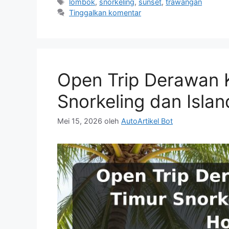
Tag
lombok
,
snorkeling
,
sunset
,
trawangan
Tinggalkan komentar
Open Trip Derawan 
Snorkeling dan Isla
Mei 15, 2026
oleh
AutoArtikel Bot