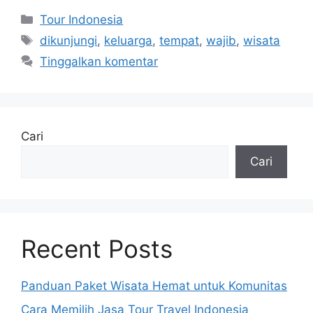
Kategori
Tour Indonesia
Tag
dikunjungi
,
keluarga
,
tempat
,
wajib
,
wisata
Tinggalkan komentar
Cari
Cari
Recent Posts
Panduan Paket Wisata Hemat untuk Komunitas
Cara Memilih Jasa Tour Travel Indonesia