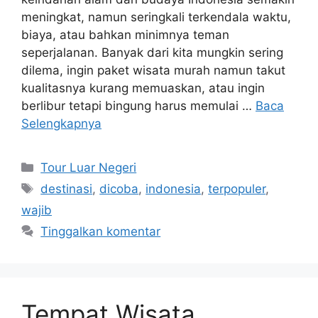
meningkat, namun seringkali terkendala waktu,
biaya, atau bahkan minimnya teman
seperjalanan. Banyak dari kita mungkin sering
dilema, ingin paket wisata murah namun takut
kualitasnya kurang memuaskan, atau ingin
berlibur tetapi bingung harus memulai …
Baca
Selengkapnya
Kategori
Tour Luar Negeri
Tag
destinasi
,
dicoba
,
indonesia
,
terpopuler
,
wajib
Tinggalkan komentar
Tempat Wisata