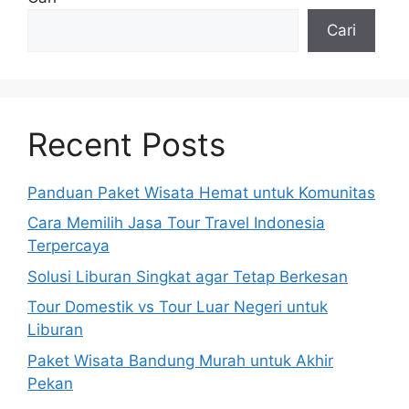
Cari
Recent Posts
Panduan Paket Wisata Hemat untuk Komunitas
Cara Memilih Jasa Tour Travel Indonesia
Terpercaya
Solusi Liburan Singkat agar Tetap Berkesan
Tour Domestik vs Tour Luar Negeri untuk
Liburan
Paket Wisata Bandung Murah untuk Akhir
Pekan