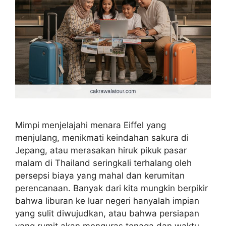
Mimpi menjelajahi menara Eiffel yang
menjulang, menikmati keindahan sakura di
Jepang, atau merasakan hiruk pikuk pasar
malam di Thailand seringkali terhalang oleh
persepsi biaya yang mahal dan kerumitan
perencanaan. Banyak dari kita mungkin berpikir
bahwa liburan ke luar negeri hanyalah impian
yang sulit diwujudkan, atau bahwa persiapan