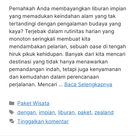
Pernahkah Anda membayangkan liburan impian
yang memadukan keindahan alam yang tak
tertandingi dengan pengalaman budaya yang
kaya? Terjebak dalam rutinitas harian yang
monoton seringkali membuat kita
mendambakan pelarian, sebuah oase di tengah
hiruk pikuk kehidupan. Banyak dari kita mencari
destinasi yang tidak hanya menawarkan
pemandangan indah, tetapi juga kenyamanan
dan kemudahan dalam perencanaan
perjalanan. Mencari …
Baca Selengkapnya
Kategori
Paket Wisata
Tag
dengan
,
impian
,
liburan
,
paket
,
zealand
Tinggalkan komentar