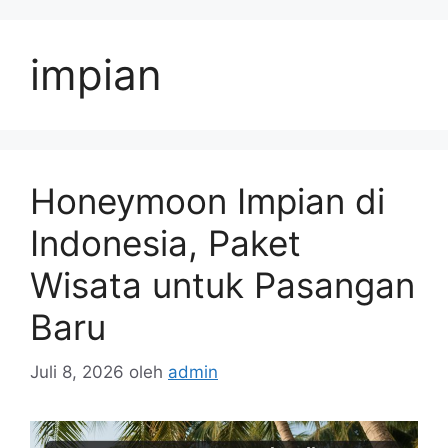
Langsung
ke
impian
isi
Honeymoon Impian di
Indonesia, Paket
Wisata untuk Pasangan
Baru
Juli 8, 2026
oleh
admin