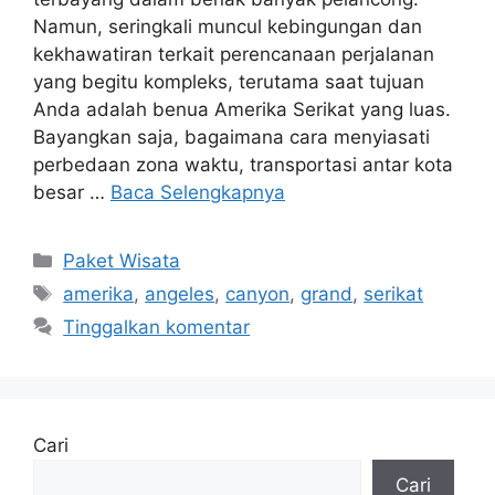
Namun, seringkali muncul kebingungan dan
kekhawatiran terkait perencanaan perjalanan
yang begitu kompleks, terutama saat tujuan
Anda adalah benua Amerika Serikat yang luas.
Bayangkan saja, bagaimana cara menyiasati
perbedaan zona waktu, transportasi antar kota
besar …
Baca Selengkapnya
Kategori
Paket Wisata
Tag
amerika
,
angeles
,
canyon
,
grand
,
serikat
Tinggalkan komentar
Cari
Cari