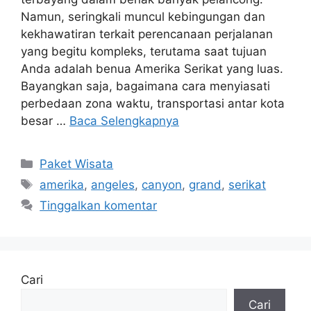
Namun, seringkali muncul kebingungan dan
kekhawatiran terkait perencanaan perjalanan
yang begitu kompleks, terutama saat tujuan
Anda adalah benua Amerika Serikat yang luas.
Bayangkan saja, bagaimana cara menyiasati
perbedaan zona waktu, transportasi antar kota
besar …
Baca Selengkapnya
Kategori
Paket Wisata
Tag
amerika
,
angeles
,
canyon
,
grand
,
serikat
Tinggalkan komentar
Cari
Cari