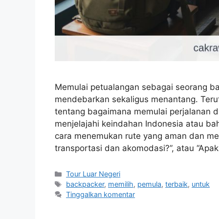
Memulai petualangan sebagai seorang b
mendebarkan sekaligus menantang. Terut
tentang bagaimana memulai perjalanan d
menjelajahi keindahan Indonesia atau ba
cara menemukan rute yang aman dan men
transportasi dan akomodasi?”, atau “Apa
Kategori
Tour Luar Negeri
Tag
backpacker
,
memilih
,
pemula
,
terbaik
,
untuk
Tinggalkan komentar