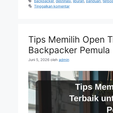
Tag
backpacker
,
destinasi
,
liburan
,
panduan
,
terpo
Tinggalkan komentar
Tips Memilih Open T
Backpacker Pemula
Juni 5, 2026
oleh
admin