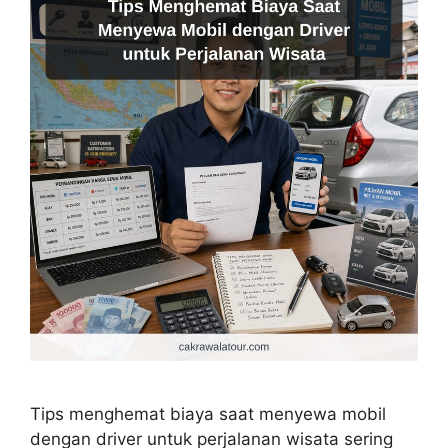
Tips menghemat biaya saat menyewa mobil
dengan driver untuk perjalanan wisata sering