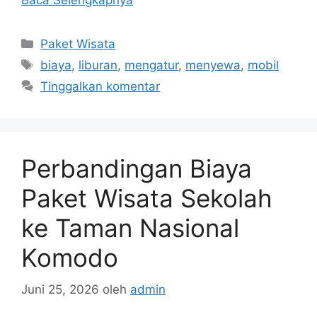
Baca Selengkapnya
Kategori
Paket Wisata
Tag
biaya
,
liburan
,
mengatur
,
menyewa
,
mobil
Tinggalkan komentar
Perbandingan Biaya
Paket Wisata Sekolah
ke Taman Nasional
Komodo
Juni 25, 2026
oleh
admin