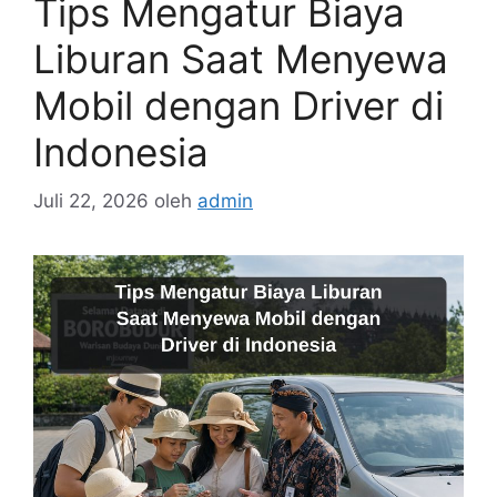
Tips Mengatur Biaya
Liburan Saat Menyewa
Mobil dengan Driver di
Indonesia
Juli 22, 2026
oleh
admin