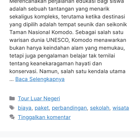
Merencanakan perjalanan edukasi bagi siswa
adalah sebuah tantangan yang menarik
sekaligus kompleks, terutama ketika destinasi
yang dipilih adalah tempat seunik dan seikonik
Taman Nasional Komodo. Sebagai salah satu
warisan dunia UNESCO, Komodo menawarkan
bukan hanya keindahan alam yang memukau,
tetapi juga pengalaman belajar tak ternilai
tentang keanekaragaman hayati dan
konservasi. Namun, salah satu kendala utama
…
Baca Selengkapnya
Kategori
Tour Luar Negeri
Tag
biaya
,
paket
,
perbandingan
,
sekolah
,
wisata
Tinggalkan komentar