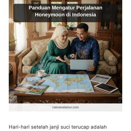
Hari-hari setelah janji suci terucap adalah