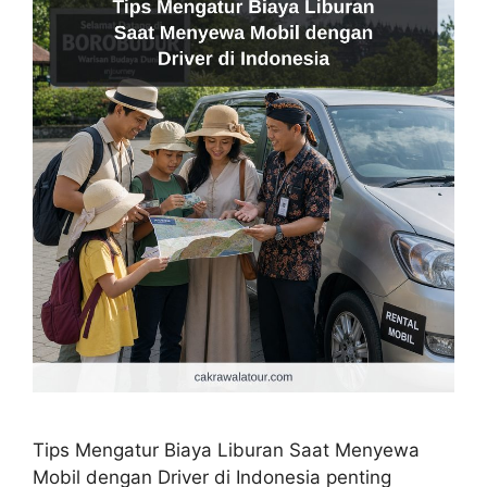
Tips Mengatur Biaya Liburan Saat Menyewa
Mobil dengan Driver di Indonesia penting