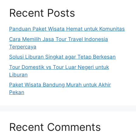
Recent Posts
Panduan Paket Wisata Hemat untuk Komunitas
Cara Memilih Jasa Tour Travel Indonesia
Terpercaya
Solusi Liburan Singkat agar Tetap Berkesan
Tour Domestik vs Tour Luar Negeri untuk
Liburan
Paket Wisata Bandung Murah untuk Akhir
Pekan
Recent Comments