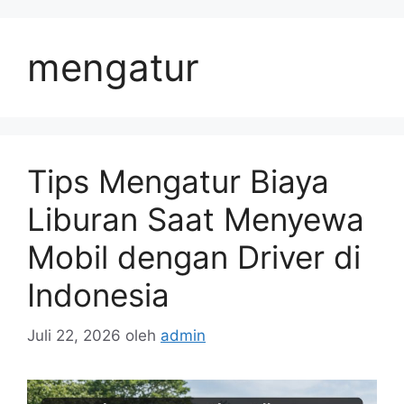
Langsung
ke
mengatur
isi
Tips Mengatur Biaya
Liburan Saat Menyewa
Mobil dengan Driver di
Indonesia
Juli 22, 2026
oleh
admin