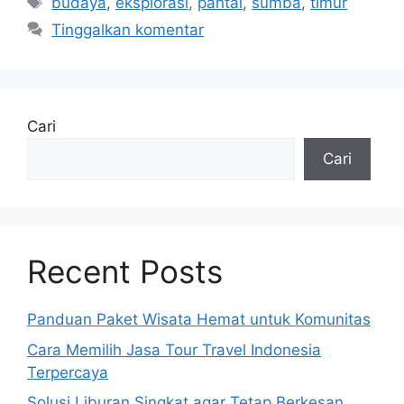
budaya
,
eksplorasi
,
pantai
,
sumba
,
timur
Tinggalkan komentar
Cari
Cari
Recent Posts
Panduan Paket Wisata Hemat untuk Komunitas
Cara Memilih Jasa Tour Travel Indonesia
Terpercaya
Solusi Liburan Singkat agar Tetap Berkesan