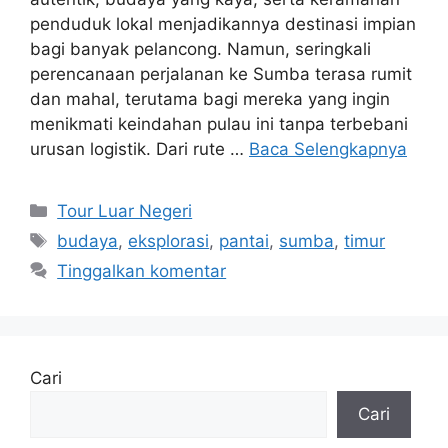
penduduk lokal menjadikannya destinasi impian
bagi banyak pelancong. Namun, seringkali
perencanaan perjalanan ke Sumba terasa rumit
dan mahal, terutama bagi mereka yang ingin
menikmati keindahan pulau ini tanpa terbebani
urusan logistik. Dari rute …
Baca Selengkapnya
Kategori
Tour Luar Negeri
Tag
budaya
,
eksplorasi
,
pantai
,
sumba
,
timur
Tinggalkan komentar
Cari
Cari