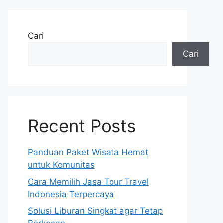
Cari
Cari
Recent Posts
Panduan Paket Wisata Hemat
untuk Komunitas
Cara Memilih Jasa Tour Travel
Indonesia Terpercaya
Solusi Liburan Singkat agar Tetap