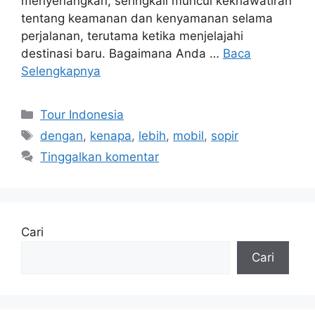
menyenangkan, seringkali muncul kekhawatiran
tentang keamanan dan kenyamanan selama
perjalanan, terutama ketika menjelajahi
destinasi baru. Bagaimana Anda …
Baca
Selengkapnya
Kategori
Tour Indonesia
Tag
dengan
,
kenapa
,
lebih
,
mobil
,
sopir
Tinggalkan komentar
Cari
Cari