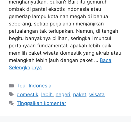
menghanyutkan, bukan? Baik itu gemuruh
ombak di pantai eksotis Indonesia atau
gemerlap lampu kota nan megah di benua
seberang, setiap perjalanan menjanjikan
petualangan tak terlupakan. Namun, di tengah
begitu banyaknya pilihan, seringkali muncul
pertanyaan fundamental: apakah lebih baik
memilih paket wisata domestik yang akrab atau
melangkah lebih jauh dengan paket …
Baca
Selengkapnya
Kategori
Tour Indonesia
Tag
domestik
,
lebih
,
negeri
,
paket
,
wisata
Tinggalkan komentar