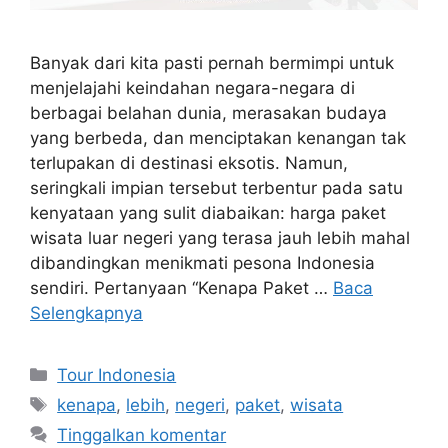
Banyak dari kita pasti pernah bermimpi untuk
menjelajahi keindahan negara-negara di
berbagai belahan dunia, merasakan budaya
yang berbeda, dan menciptakan kenangan tak
terlupakan di destinasi eksotis. Namun,
seringkali impian tersebut terbentur pada satu
kenyataan yang sulit diabaikan: harga paket
wisata luar negeri yang terasa jauh lebih mahal
dibandingkan menikmati pesona Indonesia
sendiri. Pertanyaan “Kenapa Paket …
Baca
Selengkapnya
Kategori
Tour Indonesia
Tag
kenapa
,
lebih
,
negeri
,
paket
,
wisata
Tinggalkan komentar